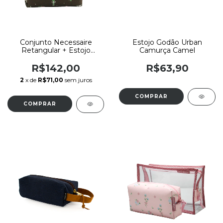
Conjunto Necessaire
Estojo Godão Urban
Retangular + Estojo
Camurça Camel
Godão Boho Sabra By Sof
R$142,00
R$63,90
2
x de
R$71,00
sem juros