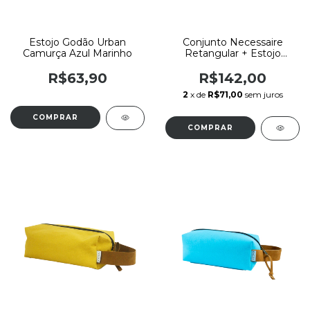
Estojo Godão Urban
Conjunto Necessaire
Camurça Azul Marinho
Retangular + Estojo
Godão Boho Rosa Sabra
By Sof
R$63,90
R$142,00
2
x de
R$71,00
sem juros