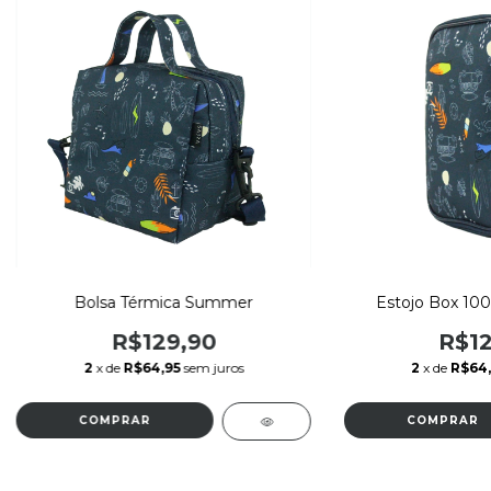
Bolsa Térmica Summer
Estojo Box 10
R$129,90
R$12
2
x de
R$64,95
sem juros
2
x de
R$64