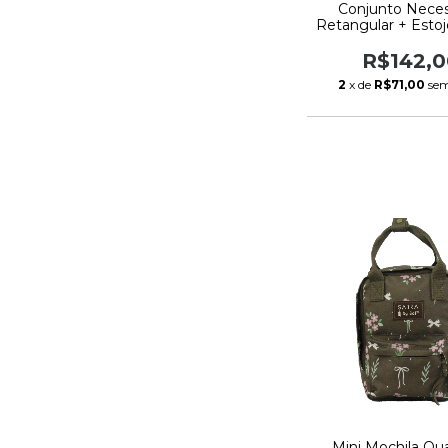
Conjunto Neces
Retangular + Esto
Boho Sabra By
R$142,0
2
x de
R$71,00
sem
Mini Mochila Qu