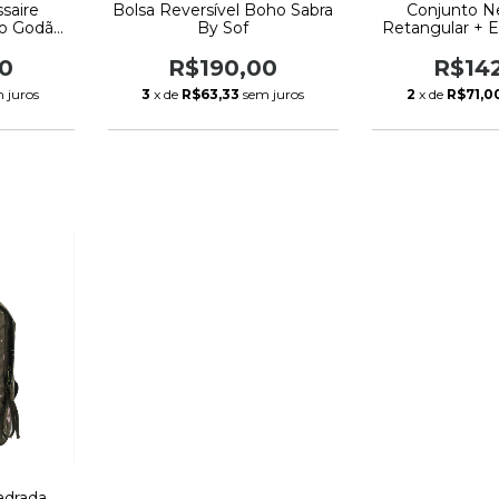
saire
Bolsa Reversível Boho Sabra
Conjunto N
jo Godão
By Sof
Retangular + 
 Sof
Boho Rosa Sa
0
R$190,00
R$14
 juros
3
x de
R$63,33
sem juros
2
x de
R$71,0
adrada