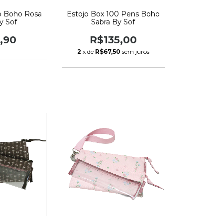
o Boho Rosa
Estojo Box 100 Pens Boho
y Sof
Sabra By Sof
,90
R$135,00
2
x de
R$67,50
sem juros