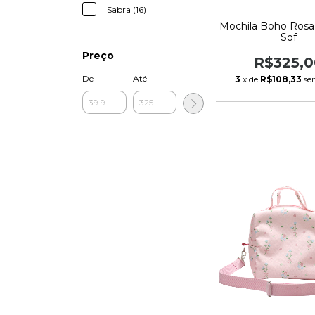
Sabra (16)
Mochila Boho Rosa
Sof
Preço
R$325,0
De
Até
3
x de
R$108,33
se