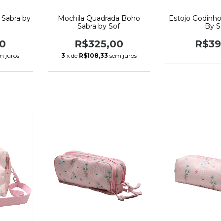
 Sabra by
Mochila Quadrada Boho
Estojo Godinh
Sabra by Sof
By S
0
R$325,00
R$39
m juros
3
x de
R$108,33
sem juros