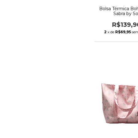
Bolsa Térmica Bo
Sabra by So
R$139,9
2
x de
R$69,95
sem