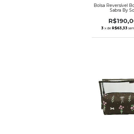
Bolsa Reversível 
Sabra By So
R$190,0
3
x de
R$63,33
sem