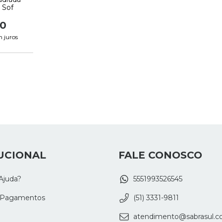
 Sof
00
 juros
UCIONAL
FALE CONOSCO
Ajuda?
5551993526545
 Pagamentos
(51) 3331-9811
atendimento@sabrasul.c