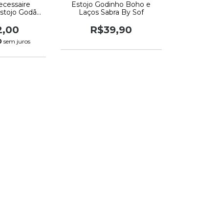
ecessaire
Estojo Godinho Boho e
Estojo Godão
Laços Sabra By Sof
bra By Sof
2,00
R$39,90
0
sem juros